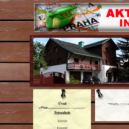
Úvod
Fotogalerie
Interiér
Exteriér