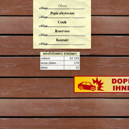
Obora
Popis ubytování
Ceník
Rezervace
Kontakt
NÁVŠTĚVNÍKŮ STRÁNKY
celkem
52 155
tento týden
176
dnes
22