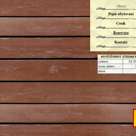
Obora
Popis ubytování
Ceník
Rezervace
Kontakt
NÁVŠTĚVNÍKŮ STRÁNK
celkem
52 0
tento týden
dnes