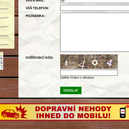
VÁŠ E-MAIL:
VÁŠ TELEFON:
POZNÁMKA:
Y
OVĚŘOVACÍ KÓD:
58
79
7
Opište číslice z obrázku
ODESLAT