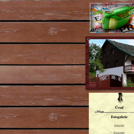
Úvod
Fotogalerie
Interiér
Exteriér